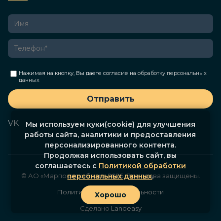
Нажимая на кнопку, Вы даете согласие на
обработку персональных
данных
Отправить
VK
Мы используем куки(cookie) для улучшения
работы сайта, аналитики и предоставления
персонализированного контента.
Продолжая использовать сайт, вы
соглашаетесь с
Политикой обработки
© АО «Марпосадкабель», 2026. Все права защищены.
персональных данных
.
Политика конфиденциальности
Хорошо
Сделано
Landeasy