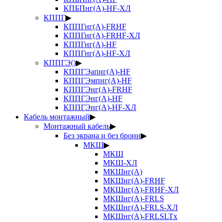
КПБПнг(А)-HF-ХЛ
КППГ
▶
КППГнг(А)-FRHF
КППГнг(А)-FRHF-ХЛ
КППГнг(А)-HF
КППГнг(А)-HF-ХЛ
КППГЭ()
▶
КППГЭапнг(А)-HF
КППГЭмпнг(А)-HF
КППГЭнг(А)-FRHF
КППГЭнг(А)-HF
КППГЭнг(А)-HF-ХЛ
Кабель монтажный
▶
Монтажный кабель
▶
Без экрана и без брони
▶
МКШ
▶
МКШ
МКШ-ХЛ
МКШнг(А)
МКШнг(А)-FRHF
МКШнг(А)-FRHF-ХЛ
МКШнг(А)-FRLS
МКШнг(А)-FRLS-ХЛ
МКШнг(А)-FRLSLTx