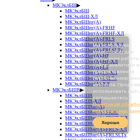
МКЭклБШ
▶
МКЭклБШ
МКЭклБШ-ХЛ
МКЭклБШнг(А)
МКЭклБШнг(А)-FRHF
МКЭклБШнг(А)-FRHF-ХЛ
МКЭклБШнг(А)-FRLS
МКЭклБШнг(А)-FRLS-ХЛ
Мы используем
МКЭклБШнг(А)-FRLSLTx
куки(cookie) для
МКЭклБШнг(А)-HF
улучшения работы
МКЭклБШнг(А)-HF-ХЛ
сайта, аналитики и
МКЭклБШнг(А)-LS
предоставления
МКЭклБШнг(А)-LS-ХЛ
персонализирован
МКЭклБШнг(А)-LSLTx
МКЭклБШнг(А)-ХЛ
контента. Продол
МКЭклБШВ
▶
использовать сайт,
МКЭклБШВ
соглашаетесь с
МКЭклБШВ-ХЛ
Политикой обрабо
МКЭклБШВнг(А)
персональных дан
МКЭклБШВнг(А)-FRHF
МКЭклБШВнг(А)-FRHF-ХЛ
Хорошо
МКЭклБШВнг(А)-FRLS
МКЭклБШВнг(А)-FRLS-ХЛ
МКЭклБШВнг(А)-FRLSLTx