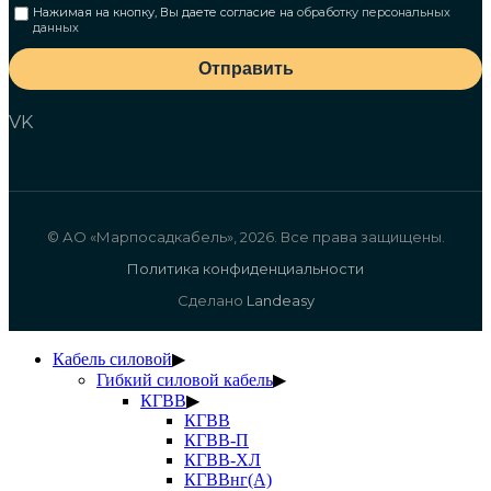
Нажимая на кнопку, Вы даете согласие на
обработку персональных
данных
Отправить
VK
© АО «Марпосадкабель», 2026. Все права защищены.
Политика конфиденциальности
Сделано
Landeasy
Кабель силовой
▶
Гибкий силовой кабель
▶
КГВВ
▶
КГВВ
КГВВ-П
КГВВ-ХЛ
КГВВнг(А)