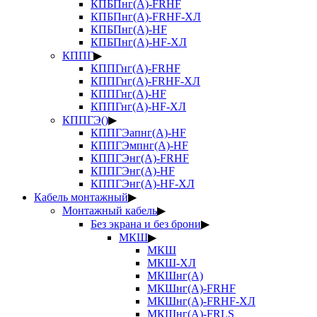
КПБПнг(А)-FRHF
КПБПнг(А)-FRHF-ХЛ
КПБПнг(А)-HF
КПБПнг(А)-HF-ХЛ
КППГ
▶
КППГнг(А)-FRHF
КППГнг(А)-FRHF-ХЛ
КППГнг(А)-HF
КППГнг(А)-HF-ХЛ
КППГЭ()
▶
КППГЭапнг(А)-HF
КППГЭмпнг(А)-HF
КППГЭнг(А)-FRHF
КППГЭнг(А)-HF
КППГЭнг(А)-HF-ХЛ
Кабель монтажный
▶
Монтажный кабель
▶
Без экрана и без брони
▶
МКШ
▶
МКШ
МКШ-ХЛ
МКШнг(А)
МКШнг(А)-FRHF
МКШнг(А)-FRHF-ХЛ
МКШнг(А)-FRLS