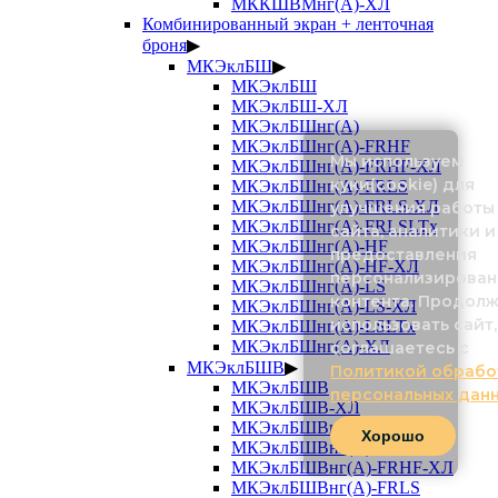
МККШВМнг(А)-ХЛ
Комбинированный экран + ленточная
броня
▶
МКЭклБШ
▶
МКЭклБШ
МКЭклБШ-ХЛ
МКЭклБШнг(А)
МКЭклБШнг(А)-FRHF
Мы используем
МКЭклБШнг(А)-FRHF-ХЛ
куки(cookie) для
МКЭклБШнг(А)-FRLS
МКЭклБШнг(А)-FRLS-ХЛ
улучшения работы
МКЭклБШнг(А)-FRLSLTx
сайта, аналитики и
МКЭклБШнг(А)-HF
предоставления
МКЭклБШнг(А)-HF-ХЛ
персонализирован
МКЭклБШнг(А)-LS
контента. Продол
МКЭклБШнг(А)-LS-ХЛ
использовать сайт,
МКЭклБШнг(А)-LSLTx
МКЭклБШнг(А)-ХЛ
соглашаетесь с
МКЭклБШВ
▶
Политикой обрабо
МКЭклБШВ
персональных дан
МКЭклБШВ-ХЛ
МКЭклБШВнг(А)
Хорошо
МКЭклБШВнг(А)-FRHF
МКЭклБШВнг(А)-FRHF-ХЛ
МКЭклБШВнг(А)-FRLS