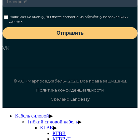
Нажимая на кнопку, Вы даете согласие на
обработку персональных
данных
Отправить
VK
© АО «Марпосадкабель», 2026. Все права защищены.
Политика конфиденциальности
Сделано
Landeasy
Кабель силовой
▶
Гибкий силовой кабель
▶
КГВВ
▶
КГВВ
КГВВ-П