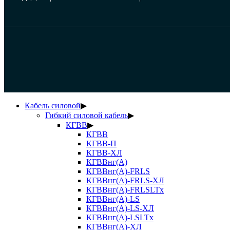
Кабель силовой
▶
Гибкий силовой кабель
▶
КГВВ
▶
КГВВ
КГВВ-П
КГВВ-ХЛ
КГВВнг(А)
КГВВнг(А)-FRLS
КГВВнг(А)-FRLS-ХЛ
КГВВнг(А)-FRLSLTx
КГВВнг(А)-LS
КГВВнг(А)-LS-ХЛ
КГВВнг(А)-LSLTx
КГВВнг(А)-ХЛ