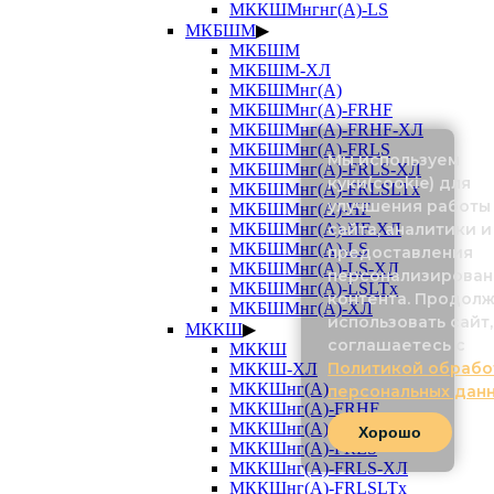
МККШМнгнг(А)-LS
МКБШМ
▶
МКБШМ
МКБШМ-ХЛ
МКБШМнг(А)
МКБШМнг(А)-FRHF
МКБШМнг(А)-FRHF-ХЛ
МКБШМнг(А)-FRLS
Мы используем
МКБШМнг(А)-FRLS-ХЛ
куки(cookie) для
МКБШМнг(А)-FRLSLTx
улучшения работы
МКБШМнг(А)-HF
сайта, аналитики и
МКБШМнг(А)-HF-ХЛ
МКБШМнг(А)-LS
предоставления
МКБШМнг(А)-LS-ХЛ
персонализирован
МКБШМнг(А)-LSLTx
контента. Продол
МКБШМнг(А)-ХЛ
использовать сайт,
МККШ
▶
соглашаетесь с
МККШ
Политикой обрабо
МККШ-ХЛ
МККШнг(А)
персональных дан
МККШнг(А)-FRHF
МККШнг(А)-FRHF-ХЛ
Хорошо
МККШнг(А)-FRLS
МККШнг(А)-FRLS-ХЛ
МККШнг(А)-FRLSLTx