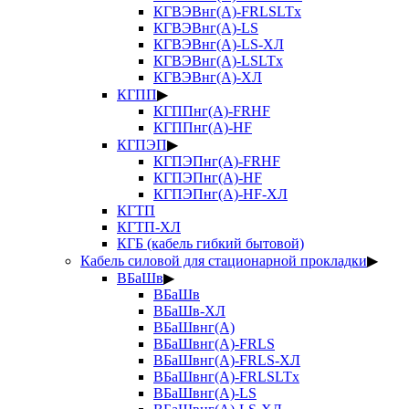
КГВЭВнг(А)-FRLSLTx
КГВЭВнг(А)-LS
КГВЭВнг(А)-LS-ХЛ
КГВЭВнг(А)-LSLTx
КГВЭВнг(А)-ХЛ
КГПП
▶
КГППнг(А)-FRHF
КГППнг(А)-HF
КГПЭП
▶
КГПЭПнг(А)-FRHF
КГПЭПнг(А)-HF
КГПЭПнг(А)-HF-ХЛ
КГТП
КГТП-ХЛ
КГБ (кабель гибкий бытовой)
Кабель силовой для стационарной прокладки
▶
ВБаШв
▶
ВБаШв
ВБаШв-ХЛ
ВБаШвнг(А)
ВБаШвнг(А)-FRLS
ВБаШвнг(А)-FRLS-ХЛ
ВБаШвнг(А)-FRLSLTx
ВБаШвнг(А)-LS