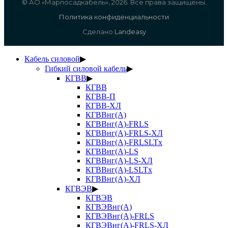
© АО «Марпосадкабель», 2026. Все права защищены.
Политика конфиденциальности
Сделано
Landeasy
Кабель силовой
▶
Гибкий силовой кабель
▶
КГВВ
▶
КГВВ
КГВВ-П
КГВВ-ХЛ
КГВВнг(А)
КГВВнг(А)-FRLS
КГВВнг(А)-FRLS-ХЛ
КГВВнг(А)-FRLSLTx
КГВВнг(А)-LS
КГВВнг(А)-LS-ХЛ
КГВВнг(А)-LSLTx
КГВВнг(А)-ХЛ
КГВЭВ
▶
КГВЭВ
КГВЭВнг(А)
КГВЭВнг(А)-FRLS
КГВЭВнг(А)-FRLS-ХЛ