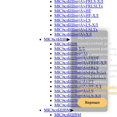
МКЭклБШнг(А)-FRLS-ХЛ
МКЭклБШнг(А)-FRLSLTx
МКЭклБШнг(А)-HF
МКЭклБШнг(А)-HF-ХЛ
МКЭклБШнг(А)-LS
МКЭклБШнг(А)-LS-ХЛ
МКЭклБШнг(А)-LSLTx
МКЭклБШнг(А)-ХЛ
Мы используем
МКЭклБШВ
▶
куки(cookie) для
МКЭклБШВ
МКЭклБШВ-ХЛ
улучшения работы
МКЭклБШВнг(А)
сайта, аналитики и
МКЭклБШВнг(А)-FRHF
предоставления
МКЭклБШВнг(А)-FRHF-ХЛ
персонализирован
МКЭклБШВнг(А)-FRLS
контента. Продол
МКЭклБШВнг(А)-FRLS-ХЛ
использовать сайт,
МКЭклБШВнг(А)-FRLSLTx
МКЭклБШВнг(А)-HF
соглашаетесь с
МКЭклБШВнг(А)-HF-ХЛ
Политикой обрабо
МКЭклБШВнг(А)-LS
персональных дан
МКЭклБШВнг(А)-LS-ХЛ
МКЭклБШВнг(А)-LSLTx
Хорошо
МКЭклБШВнг(А)-ХЛ
МКЭклБШВМ
▶
МКЭклБШВМ