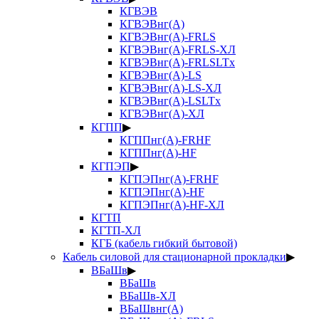
КГВЭВ
КГВЭВнг(А)
КГВЭВнг(А)-FRLS
КГВЭВнг(А)-FRLS-ХЛ
КГВЭВнг(А)-FRLSLTx
КГВЭВнг(А)-LS
КГВЭВнг(А)-LS-ХЛ
КГВЭВнг(А)-LSLTx
КГВЭВнг(А)-ХЛ
КГПП
▶
КГППнг(А)-FRHF
КГППнг(А)-HF
КГПЭП
▶
КГПЭПнг(А)-FRHF
КГПЭПнг(А)-HF
КГПЭПнг(А)-HF-ХЛ
КГТП
КГТП-ХЛ
КГБ (кабель гибкий бытовой)
Кабель силовой для стационарной прокладки
▶
ВБаШв
▶
ВБаШв
ВБаШв-ХЛ
ВБаШвнг(А)