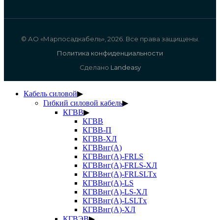
© АО «Марпосадкабель», 2026. Все права защищены.
Политика конфиденциальности
Сделано
Landeasy
Кабель силовой
▶
Гибкий силовой кабель
▶
КГВВ
▶
КГВВ
КГВВ-П
КГВВ-ХЛ
КГВВнг(А)
КГВВнг(А)-FRLS
КГВВнг(А)-FRLS-ХЛ
КГВВнг(А)-FRLSLTx
КГВВнг(А)-LS
КГВВнг(А)-LS-ХЛ
КГВВнг(А)-LSLTx
КГВВнг(А)-ХЛ
КГВЭВ
▶