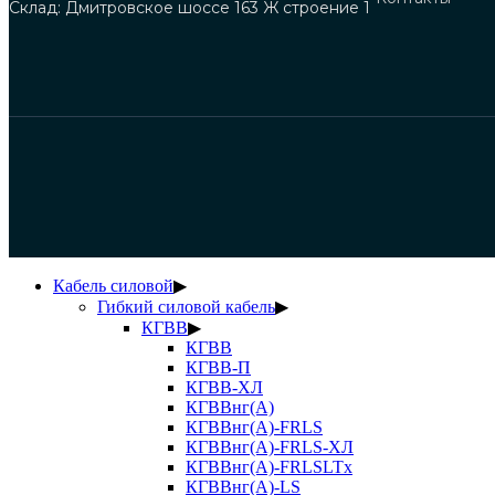
Склад: Дмитровское шоссе 163 Ж строение 1
Кабель силовой
▶
Гибкий силовой кабель
▶
КГВВ
▶
КГВВ
КГВВ-П
КГВВ-ХЛ
КГВВнг(А)
КГВВнг(А)-FRLS
КГВВнг(А)-FRLS-ХЛ
КГВВнг(А)-FRLSLTx
КГВВнг(А)-LS