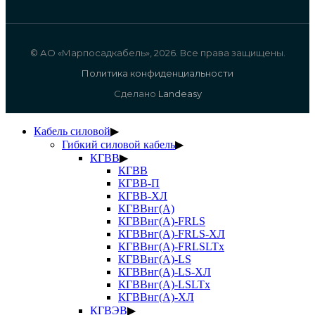
© АО «Марпосадкабель», 2026. Все права защищены.
Политика конфиденциальности
Сделано
Landeasy
Кабель силовой
▶
Гибкий силовой кабель
▶
КГВВ
▶
КГВВ
КГВВ-П
КГВВ-ХЛ
КГВВнг(А)
КГВВнг(А)-FRLS
КГВВнг(А)-FRLS-ХЛ
КГВВнг(А)-FRLSLTx
КГВВнг(А)-LS
КГВВнг(А)-LS-ХЛ
КГВВнг(А)-LSLTx
КГВВнг(А)-ХЛ
КГВЭВ
▶