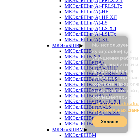
МКЭклБШнг(А)-FRLS-ХЛ
МКЭклБШнг(А)-FRLSLTx
МКЭклБШнг(А)-HF
МКЭклБШнг(А)-HF-ХЛ
МКЭклБШнг(А)-LS
МКЭклБШнг(А)-LS-ХЛ
МКЭклБШнг(А)-LSLTx
МКЭклБШнг(А)-ХЛ
Мы используем
МКЭклБШВ
▶
МКЭклБШВ
куки(cookie) для
МКЭклБШВ-ХЛ
улучшения работы
МКЭклБШВнг(А)
сайта, аналитики и
МКЭклБШВнг(А)-FRHF
предоставления
МКЭклБШВнг(А)-FRHF-ХЛ
персонализирован
МКЭклБШВнг(А)-FRLS
контента. Продол
МКЭклБШВнг(А)-FRLS-ХЛ
МКЭклБШВнг(А)-FRLSLTx
использовать сайт,
МКЭклБШВнг(А)-HF
соглашаетесь с
МКЭклБШВнг(А)-HF-ХЛ
Политикой обрабо
МКЭклБШВнг(А)-LS
персональных дан
МКЭклБШВнг(А)-LS-ХЛ
МКЭклБШВнг(А)-LSLTx
Хорошо
МКЭклБШВнг(А)-ХЛ
МКЭклБШВМ
▶
МКЭклБШВМ