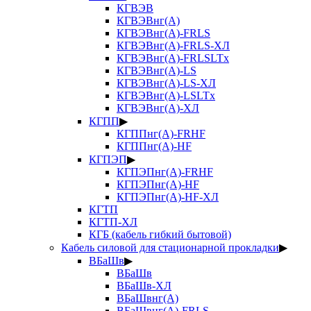
КГВЭВ
КГВЭВнг(А)
КГВЭВнг(А)-FRLS
КГВЭВнг(А)-FRLS-ХЛ
КГВЭВнг(А)-FRLSLTx
КГВЭВнг(А)-LS
КГВЭВнг(А)-LS-ХЛ
КГВЭВнг(А)-LSLTx
КГВЭВнг(А)-ХЛ
КГПП
▶
КГППнг(А)-FRHF
КГППнг(А)-HF
КГПЭП
▶
КГПЭПнг(А)-FRHF
КГПЭПнг(А)-HF
КГПЭПнг(А)-HF-ХЛ
КГТП
КГТП-ХЛ
КГБ (кабель гибкий бытовой)
Кабель силовой для стационарной прокладки
▶
ВБаШв
▶
ВБаШв
ВБаШв-ХЛ
ВБаШвнг(А)
ВБаШвнг(А)-FRLS