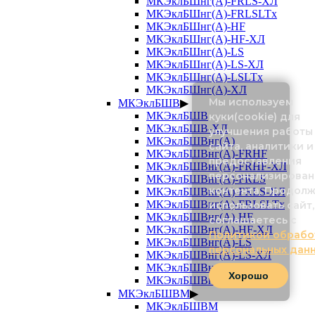
МКЭклБШнг(А)-FRLS-ХЛ
МКЭклБШнг(А)-FRLSLTx
МКЭклБШнг(А)-HF
МКЭклБШнг(А)-HF-ХЛ
МКЭклБШнг(А)-LS
МКЭклБШнг(А)-LS-ХЛ
МКЭклБШнг(А)-LSLTx
МКЭклБШнг(А)-ХЛ
Мы используем
МКЭклБШВ
▶
МКЭклБШВ
куки(cookie) для
МКЭклБШВ-ХЛ
улучшения работы
МКЭклБШВнг(А)
сайта, аналитики и
МКЭклБШВнг(А)-FRHF
предоставления
МКЭклБШВнг(А)-FRHF-ХЛ
персонализирован
МКЭклБШВнг(А)-FRLS
контента. Продол
МКЭклБШВнг(А)-FRLS-ХЛ
МКЭклБШВнг(А)-FRLSLTx
использовать сайт,
МКЭклБШВнг(А)-HF
соглашаетесь с
МКЭклБШВнг(А)-HF-ХЛ
Политикой обрабо
МКЭклБШВнг(А)-LS
персональных дан
МКЭклБШВнг(А)-LS-ХЛ
МКЭклБШВнг(А)-LSLTx
Хорошо
МКЭклБШВнг(А)-ХЛ
МКЭклБШВМ
▶
МКЭклБШВМ