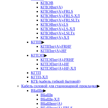
КГВЭВ
КГВЭВнг(А)
КГВЭВнг(А)-FRLS
КГВЭВнг(А)-FRLS-ХЛ
КГВЭВнг(А)-FRLSLTx
КГВЭВнг(А)-LS
КГВЭВнг(А)-LS-ХЛ
КГВЭВнг(А)-LSLTx
КГВЭВнг(А)-ХЛ
КГПП
▶
КГППнг(А)-FRHF
КГППнг(А)-HF
КГПЭП
▶
КГПЭПнг(А)-FRHF
КГПЭПнг(А)-HF
КГПЭПнг(А)-HF-ХЛ
КГТП
КГТП-ХЛ
КГБ (кабель гибкий бытовой)
Кабель силовой для стационарной прокладки
▶
ВБаШв
▶
ВБаШв
ВБаШв-ХЛ
ВБаШвнг(А)
ВБаШвнг(А)-FRLS