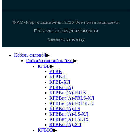
© АО «Марпосадкабель», 2026. Все права защищены.
Политика конфиденциальности
Сделано
Landeasy
Кабель силовой
▶
Гибкий силовой кабель
▶
КГВВ
▶
КГВВ
КГВВ-П
КГВВ-ХЛ
КГВВнг(А)
КГВВнг(А)-FRLS
КГВВнг(А)-FRLS-ХЛ
КГВВнг(А)-FRLSLTx
КГВВнг(А)-LS
КГВВнг(А)-LS-ХЛ
КГВВнг(А)-LSLTx
КГВВнг(А)-ХЛ
КГВЭВ
▶