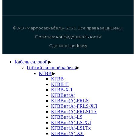
© АО «Марпосадкабель», 2026. Все права защищены.
Политика конфиденциальности
Сделано
Landeasy
Кабель силовой
▶
Гибкий силовой кабель
▶
КГВВ
▶
КГВВ
КГВВ-П
КГВВ-ХЛ
КГВВнг(А)
КГВВнг(А)-FRLS
КГВВнг(А)-FRLS-ХЛ
КГВВнг(А)-FRLSLTx
КГВВнг(А)-LS
КГВВнг(А)-LS-ХЛ
КГВВнг(А)-LSLTx
КГВВнг(А)-ХЛ