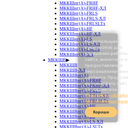
МККШнг(А)-FRHF
МККШнг(А)-FRHF-ХЛ
МККШнг(А)-FRLS
МККШнг(А)-FRLS-ХЛ
МККШнг(А)-FRLSLTx
МККШнг(А)-HF
МККШнг(А)-HF-ХЛ
МККШнг(А)-LS
Мы используем
МККШнг(А)-LS-ХЛ
куки(cookie) для
МККШнг(А)-LSLTx
улучшения работы
МККШнг(А)-ХЛ
сайта, аналитики и
МККШВ
▶
МККШВ
предоставления
МККШВ-ХЛ
персонализирован
МККШВнг(А)
контента. Продол
МККШВнг(А)-FRHF
использовать сайт,
МККШВнг(А)-FRHF-ХЛ
соглашаетесь с
МККШВнг(А)-FRLS
Политикой обрабо
МККШВнг(А)-FRLS-ХЛ
МККШВнг(А)-FRLSLTx
персональных дан
МККШВнг(А)-HF
МККШВнг(А)-HF-ХЛ
Хорошо
МККШВнг(А)-LS
МККШВнг(А)-LS-ХЛ
МККШВнг(А)-LSLTx