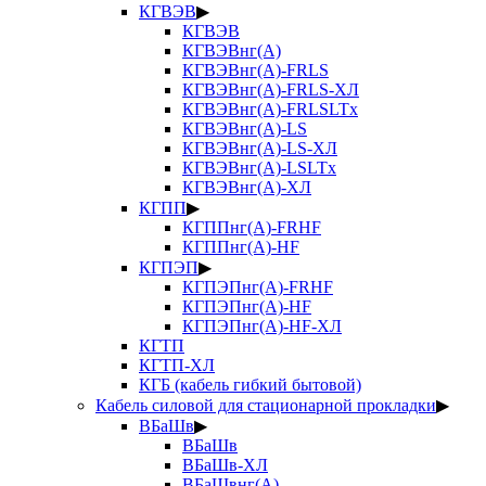
КГВЭВ
▶
КГВЭВ
КГВЭВнг(А)
КГВЭВнг(А)-FRLS
КГВЭВнг(А)-FRLS-ХЛ
КГВЭВнг(А)-FRLSLTx
КГВЭВнг(А)-LS
КГВЭВнг(А)-LS-ХЛ
КГВЭВнг(А)-LSLTx
КГВЭВнг(А)-ХЛ
КГПП
▶
КГППнг(А)-FRHF
КГППнг(А)-HF
КГПЭП
▶
КГПЭПнг(А)-FRHF
КГПЭПнг(А)-HF
КГПЭПнг(А)-HF-ХЛ
КГТП
КГТП-ХЛ
КГБ (кабель гибкий бытовой)
Кабель силовой для стационарной прокладки
▶
ВБаШв
▶
ВБаШв
ВБаШв-ХЛ
ВБаШвнг(А)