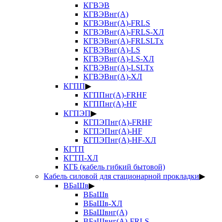
КГВЭВ
КГВЭВнг(А)
КГВЭВнг(А)-FRLS
КГВЭВнг(А)-FRLS-ХЛ
КГВЭВнг(А)-FRLSLTx
КГВЭВнг(А)-LS
КГВЭВнг(А)-LS-ХЛ
КГВЭВнг(А)-LSLTx
КГВЭВнг(А)-ХЛ
КГПП
▶
КГППнг(А)-FRHF
КГППнг(А)-HF
КГПЭП
▶
КГПЭПнг(А)-FRHF
КГПЭПнг(А)-HF
КГПЭПнг(А)-HF-ХЛ
КГТП
КГТП-ХЛ
КГБ (кабель гибкий бытовой)
Кабель силовой для стационарной прокладки
▶
ВБаШв
▶
ВБаШв
ВБаШв-ХЛ
ВБаШвнг(А)
ВБаШвнг(А)-FRLS