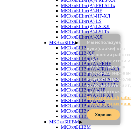
МКЭклБШнг(А)-FRLS-ХЛ
МКЭклБШнг(А)-FRLSLTx
МКЭклБШнг(А)-HF
МКЭклБШнг(А)-HF-ХЛ
МКЭклБШнг(А)-LS
МКЭклБШнг(А)-LS-ХЛ
МКЭклБШнг(А)-LSLTx
МКЭклБШнг(А)-ХЛ
Мы используем
МКЭклБШВ
▶
МКЭклБШВ
куки(cookie) для
МКЭклБШВ-ХЛ
улучшения работы
МКЭклБШВнг(А)
сайта, аналитики и
МКЭклБШВнг(А)-FRHF
предоставления
МКЭклБШВнг(А)-FRHF-ХЛ
персонализирован
МКЭклБШВнг(А)-FRLS
контента. Продол
МКЭклБШВнг(А)-FRLS-ХЛ
МКЭклБШВнг(А)-FRLSLTx
использовать сайт,
МКЭклБШВнг(А)-HF
соглашаетесь с
МКЭклБШВнг(А)-HF-ХЛ
Политикой обрабо
МКЭклБШВнг(А)-LS
персональных дан
МКЭклБШВнг(А)-LS-ХЛ
МКЭклБШВнг(А)-LSLTx
Хорошо
МКЭклБШВнг(А)-ХЛ
МКЭклБШВМ
▶
МКЭклБШВМ