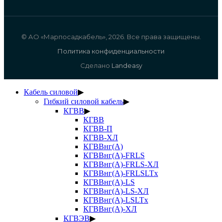
© АО «Марпосадкабель», 2026. Все права защищены.
Политика конфиденциальности
Сделано
Landeasy
Кабель силовой
▶
Гибкий силовой кабель
▶
КГВВ
▶
КГВВ
КГВВ-П
КГВВ-ХЛ
КГВВнг(А)
КГВВнг(А)-FRLS
КГВВнг(А)-FRLS-ХЛ
КГВВнг(А)-FRLSLTx
КГВВнг(А)-LS
КГВВнг(А)-LS-ХЛ
КГВВнг(А)-LSLTx
КГВВнг(А)-ХЛ
КГВЭВ
▶